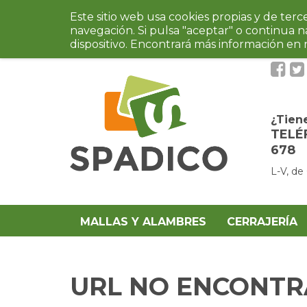
Este sitio web usa cookies propias y de ter
navegación. Si pulsa "aceptar" o continua 
dispositivo. Encontrará más información en
¿Tien
TELÉ
678
L-V, de
MALLAS Y ALAMBRES
CERRAJERÍA
URL NO ENCONT