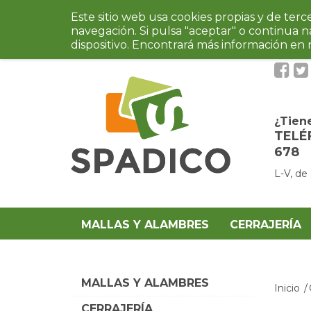
Este sitio web usa cookies propias y de ter
navegación. Si pulsa "aceptar" o continua 
dispositivo. Encontrará más información en
¿Tien
TELÉ
678
L-V, de
MALLAS Y ALAMBRES
CERRAJERÍA
MALLAS Y ALAMBRES
Inicio
CERRAJERÍA