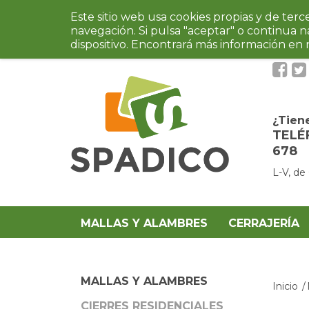
Este sitio web usa cookies propias y de ter
navegación. Si pulsa "aceptar" o continua 
dispositivo. Encontrará más información en
¿Tien
TELÉ
678
L-V, de
MALLAS Y ALAMBRES
CERRAJERÍA
MALLAS Y ALAMBRES
Inicio
CIERRES RESIDENCIALES